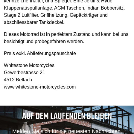
kennzeichenhalter, und Spiegel. Eine Jekill & Hyde
Klappenauspuffanlage, AGM Taschen, Indian Bobbersitz,
Stage 2 Luftfilter, Griffheitzung, Gepäckträger und
abschliessbarer Tankdeckel.
Dieses Motorrad ist in perfektem Zustand und kann bei uns
besichtigt und probegefahren werden.
Preis exkl. Ablieferungspauschale
Whitestone Motorcycles
Gewerbestrasse 21
4512 Bellach
www.whitestone-motorcycles.com
AUF DEM LAUFENDEN BLEIBEN
Melden Sie sich für die neuesten Nachrichten,