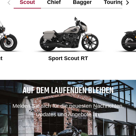
Scout
Chief
Bagger
Touring
t
Sport Scout RT
AUF DEM LAUFENDEN BLEIBEN
Melden Sie sich für die neuesten Nachrichten,
Updates und Angebote an.