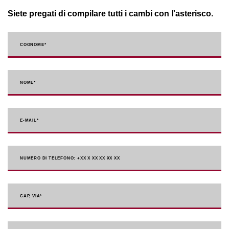
Siete pregati di compilare tutti i cambi con l'asterisco.
COGNOME
*
NOME
*
E-MAIL
*
NUMERO DI TELEFONO: +XX X XX XX XX XX
CAP, VIA*